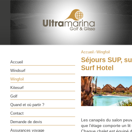
Accueil
Wingfoil
/
Séjours SUP, su
Accueil
Surf Hotel
Windsurf
Wingfoil
Kitesurf
Golf
Quand et où partir ?
Contact
Les canapés du salon peuve
Demande de devis
que l’étage comporte un lit
Assurances voyage
Chaque chalet est équipé d’