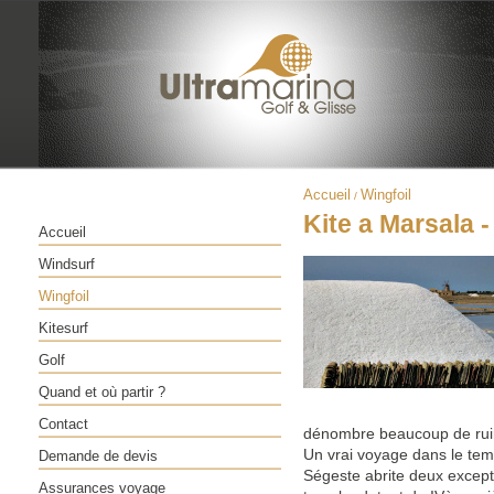
Accueil
Wingfoil
/
Kite a Marsala - 
Accueil
Windsurf
Wingfoil
Kitesurf
Golf
Quand et où partir ?
Contact
dénombre beaucoup de rui
Un vrai voyage dans le tem
Demande de devis
Ségeste abrite deux except
Assurances voyage