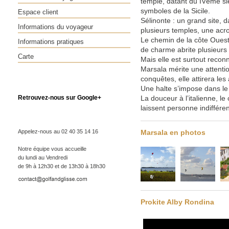
temple, datant du IVème si
symboles de la Sicile.
Espace client
Sélinonte : un grand site, 
Informations du voyageur
plusieurs temples, une acro
Le chemin de la côte Ouest 
Informations pratiques
de charme abrite plusieurs
Carte
Mais elle est surtout recon
Marsala mérite une attentio
conquêtes, elle attirera les
Une halte s’impose dans le v
Retrouvez-nous sur Google+
La douceur à l’italienne, l
laissent personne indifféren
Appelez-nous au 02 40 35 14 16
Marsala en photos
Notre équipe vous accueille
du lundi au Vendredi
de 9h à 12h30 et de 13h30 à 18h30
Prokite Alby Rondina