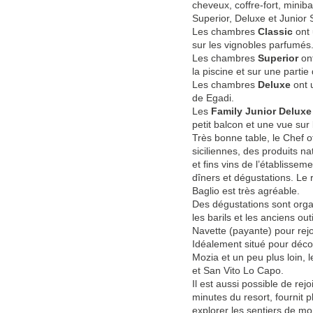
cheveux, coffre-fort, minibar
Superior, Deluxe et Junior 
Les chambres
Classic
ont 
sur les vignobles parfumés
Les chambres
Superior
ont
la piscine et sur une partie 
Les chambres
Deluxe
ont 
de Egadi.
Les
Family Junior Deluxe
petit balcon et une vue sur l
Très bonne table, le Chef o
siciliennes, des produits n
et fins vins de l’établisse
dîners et dégustations. Le r
Baglio est très agréable.
Des dégustations sont orga
les barils et les anciens outi
Navette (payante) pour rej
Idéalement situé pour déco
Mozia et un peu plus loin, 
et San Vito Lo Capo.
Il est aussi possible de rejo
minutes du resort, fournit p
explorer les sentiers de m