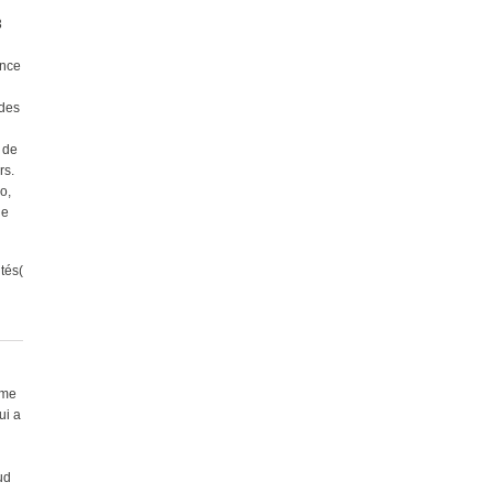
3
ance
 des
e de
rs.
o,
de
tés(
rme
ui a
ud