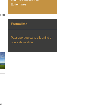
Eoliennnes
bien
Formalités
Passeport ou carte d'identité en
cours de valitidé
ec