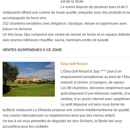
est de la Sicile.
Le resort dispose de plusieurs bars et de 3
restaurants offrant une cuisine de haute qualité, préparée avec des produits loca
accompagnée de bons vins.
202 chambres meublées avec élégance, classique, deluxe et supérieures avec
balcon ou terrasse.
Un très beau Spa comprend une centre de remise en forme et un espace détente
avec piscine intérieure chauffée, sauna, hammam,centre de beauté.
VENTES SUSPENDUES A CE JOUR
Etna Golf Resort
L’Etna Golf Resort & Spa **** jouit d’un
emplacement exceptionnel au pied de l’Etn
entouré d’oliviers, d’orangers, de vignes.
Les 98 chambres, décorées simplement av
goût disposent d’une télévision satellite, d’u
minibar, d’un accès internet avec supplémen
Le petit déjeuner est servi sous forme de
buffet,le restaurant La Ghianda propose une cuisine méditerranéenne de qualité,
une cuisine internationale ou végétarienne ainsi que des menus enfant.
Un bar à vin vous permettra de déguster les vins Siciliens, le Birdie bar vous
accueillera pour les cocktails.