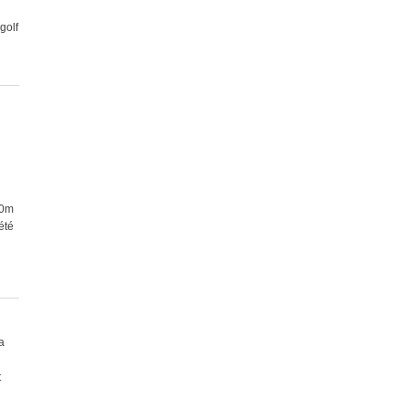
golf
50m
été
a
t