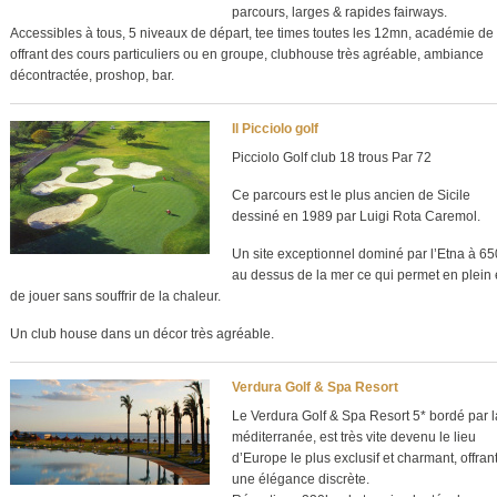
parcours, larges & rapides fairways.
Accessibles à tous, 5 niveaux de départ, tee times toutes les 12mn, académie de 
offrant des cours particuliers ou en groupe, clubhouse très agréable, ambiance
décontractée, proshop, bar.
Il Picciolo golf
Picciolo Golf club 18 trous Par 72
Ce parcours est le plus ancien de Sicile
dessiné en 1989 par Luigi Rota Caremol.
Un site exceptionnel dominé par l’Etna à 6
au dessus de la mer ce qui permet en plein 
de jouer sans souffrir de la chaleur.
Un club house dans un décor très agréable.
Verdura Golf & Spa Resort
Le Verdura Golf & Spa Resort 5* bordé par l
méditerranée, est très vite devenu le lieu
d’Europe le plus exclusif et charmant, offran
une élégance discrète.