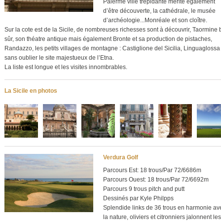
Palerme ville trépidante mérite également
d’être découverte, la cathédrale, le musée
d’archéologie...Monréale et son cloître.
Sur la cote est de la Sicile, de nombreuses richesses sont à découvrir, Taormine 
sûr, son théatre antique mais également Bronte et sa production de pistaches,
Randazzo, les petits villages de montagne : Castiglione del Sicilia, Linguaglossa
sans oublier le site majestueux de l’Etna.
La liste est longue et les visites innombrables.
La Sicile en photos
Verdura Golf
Parcours Est: 18 trous/Par 72/6686m
Parcours Ouest: 18 trous/Par 72/6692m
Parcours 9 trous pitch and putt
Dessinés par Kyle Philpps
Splendide links de 36 trous en harmonie av
la nature, oliviers et citronniers jalonnent les