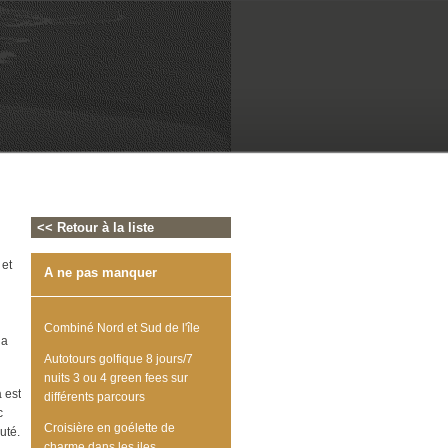
<< Retour à la liste
 et
A ne pas manquer
Combiné Nord et Sud de l'île
la
Autotours golfique 8 jours/7
nuits 3 ou 4 green fees sur
 est
différents parcours
c
Croisière en goélette de
uté.
charme dans les iles