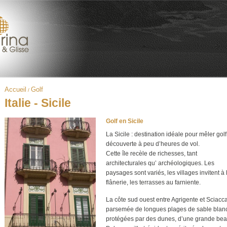
Accueil
Golf
/
Italie - Sicile
Golf en Sicile
La Sicile : destination idéale pour mêler golf
découverte à peu d’heures de vol.
Cette île recèle de richesses, tant
architecturales qu’ archéologiques. Les
paysages sont variés, les villages invitent à 
flânerie, les terrasses au farniente.
La côte sud ouest entre Agrigente et Sciacca
parsemée de longues plages de sable blan
protégées par des dunes, d’une grande bea