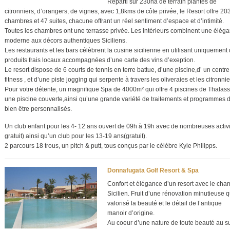
Réparti sur 230ha de terrain plantés de
citronniers, d’orangers, de vignes, avec 1,8kms de côte privée, le Resort offre 20
chambres et 47 suites, chacune offrant un réel sentiment d’espace et d’intimité.
Toutes les chambres ont une terrasse privée. Les intérieurs combinent une élég
moderne aux décors authentiques Siciliens.
Les restaurants et les bars célèbrent la cusine sicilienne en utilisant uniquement
produits frais locaux accompagnées d’une carte des vins d’exeption.
Le resort dispose de 6 courts de tennis en terre battue, d’une piscine,d’ un centr
fitness , et d’une piste jogging qui serpente à travers les oliveraies et les citronnie
Pour votre détente, un magnifique Spa de 4000m² qui offre 4 piscines de Thalass
une piscine couverte,ainsi qu’une grande variété de traitements et programmes 
bien être personnalisés.
Un club enfant pour les 4- 12 ans ouvert de 09h à 19h avec de nombreuses activi
gratuit) ainsi qu’un club pour les 13-19 ans(gratuit).
2 parcours 18 trous, un pitch & putt, tous conçus par le célèbre Kyle Philipps.
Donnafugata Golf Resort & Spa
Confort et élégance d’un resort avec le cha
Sicilien. Fruit d’une rénovation minutieuse q
valorisé la beauté et le détail de l’antique
manoir d’origine.
Au coeur d’une nature de toute beauté au s