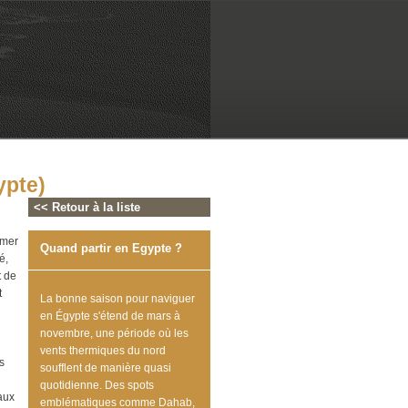
ypte)
<< Retour à la liste
 mer
Quand partir en Egypte ?
é,
t de
t
La bonne saison pour naviguer
en Égypte s'étend de mars à
novembre, une période où les
vents thermiques du nord
s
soufflent de manière quasi
quotidienne. Des spots
aux
emblématiques comme Dahab,