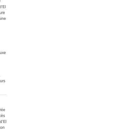
e
d’El
ure
aine
luxe
,
eurs
trée
ccès
d’El
ton