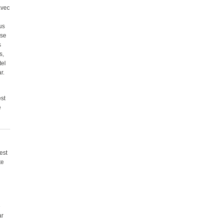
avec
us
ose
s
s,
tel
r.
est
e
est
te
e
ar