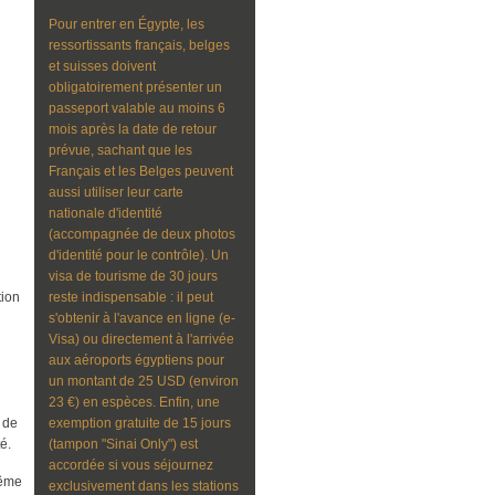
Pour entrer en Égypte, les
ressortissants français, belges
et suisses doivent
obligatoirement présenter un
passeport valable au moins 6
mois après la date de retour
prévue, sachant que les
Français et les Belges peuvent
aussi utiliser leur carte
nationale d'identité
(accompagnée de deux photos
d'identité pour le contrôle). Un
visa de tourisme de 30 jours
tion
reste indispensable : il peut
s'obtenir à l'avance en ligne (e-
Visa) ou directement à l'arrivée
aux aéroports égyptiens pour
un montant de 25 USD (environ
23 €) en espèces. Enfin, une
 de
exemption gratuite de 15 jours
é.
(tampon "Sinai Only") est
accordée si vous séjournez
même
exclusivement dans les stations