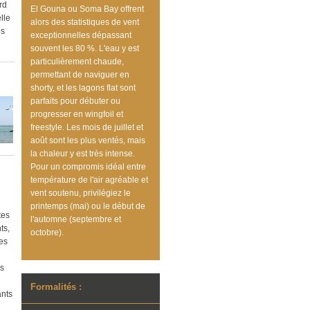
rd
El Gouna ou Soma Bay offrent
lle
alors des statistiques de vent
us
exceptionnelles dépassant
souvent les 80 %. L'eau y est
particulièrement chaude,
permettant de naviguer en
shorty, et les lagons flat sont
parfaits pour débuter ou
progresser en wingfoil et
freestyle. Les mois de juillet et
août sont les plus ventés, mais
la chaleur y est très intense.
Pour un compromis idéal entre
température de l'air agréable et
vent soutenu, privilégiez le
printemps (mai) ou le début de
tes
l'automne (septembre et
ts,
octobre).
les
es
Formalités :
ants