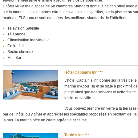
environnement privé et intime avec un service personnalisé.
L’hôtel Ali Pasha dispose de 68 chambres Standard dont 8 à balcon privé avec v
sur la marina.. Les chambres offrent des vues sur les jardins, sur la piscine ou sur
marina d’El Gouna et sont équipées des meilleurs standards de l’hôtellerie.
Télévision Satellite
Téléphone
Climatisation individuelle
Coffre fort
Sèche cheveux
Mini Bar
Hôtel Captain’s Inn ***
L’hôtel Captain’s Inn donne sur la très belle
marina d’Abou Tig et se situe à proximité de
plage ainsi que des services et activités de
loisirs de la ville.
Vous pouvez prendre un verre à la terrasse
bar de l’hôtel ou y dîner et apprécier les spécialités proposées en profitant de l’ai
la mer. La marina offre un cadre agréable et calme.
Turtle’s Inn ***