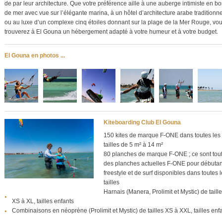
de par leur architecture. Que votre préférence aille à une auberge intimiste en bo
de mer avec vue sur l’élégante marina, à un hôtel d’architecture arabe traditionne
ou au luxe d’un complexe cinq étoiles donnant sur la plage de la Mer Rouge, vo
trouverez à El Gouna un hébergement adapté à votre humeur et à votre budget.
El Gouna en photos ...
Kiteboarding Club El Gouna
150 kites de marque F-ONE dans toutes les
tailles de 5 m² à 14 m²
80 planches de marque F-ONE ; ce sont tou
des planches actuelles F-ONE pour débutan
freestyle et de surf disponibles dans toutes 
tailles
Harnais (Manera, Prolimit et Mystic) de taill
XS à XL, tailles enfants
Combinaisons en néoprène (Prolimit et Mystic) de tailles XS à XXL, tailles enf