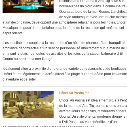
récents dans la marina d’Abu Tig situé sur l
nouveau bassin Nord dans la communauté 
Gouna au bord de la mer Rouge. L’architect
de style arabesque avec une touche maroc
et un décor calme, développent une atmosphère relaxante pour les hôtes. Lhôtel
Mosaique dispose d’une fontaine sous le dôme de la réception qui renforce cet
esprit oriental.
Il est destiné aux couples à la recherche d’un hôtel de charme offrant tranquillité,
ambiance décontractée et un service personnalisé directement sur la marina de 
en ayant le plaisir de toutes les activités et les joies de la station balnéaire d’El
Gouna au bord de la mer Rouge.
Idéalement situé à proximité d’une grande variété de restaurants et de boutiques
l’hôtel fournit également un accès direct à la plage du nord idéale pour les amat
d’aventure et de soleil.
Hôtel Ali Pasha ***
L’hôtel Ali Pasha est idéalement situé à l’en
de la marina d’Abu Tig, où les clients ont a
aux meilleurs magasins, restaurants et bars 
Gouna. Un style oriental moderne donne le 
à l’Ali Pasha, où vous bénéficiez d’un