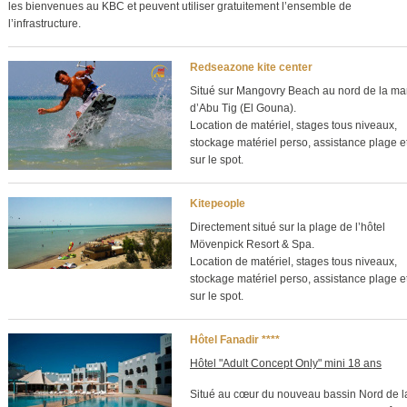
les bienvenues au KBC et peuvent utiliser gratuitement l’ensemble de
l’infrastructure.
Redseazone kite center
Situé sur Mangovry Beach au nord de la ma
d’Abu Tig (El Gouna).
Location de matériel, stages tous niveaux,
stockage matériel perso, assistance plage e
sur le spot.
Kitepeople
Directement situé sur la plage de l’hôtel
Mövenpick Resort & Spa.
Location de matériel, stages tous niveaux,
stockage matériel perso, assistance plage e
sur le spot.
Hôtel Fanadir ****
Hôtel "Adult Concept Only" mini 18 ans
Situé au cœur du nouveau bassin Nord de l