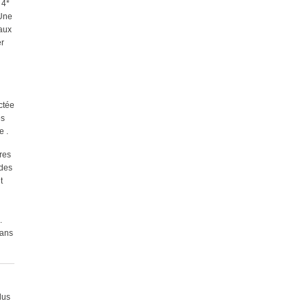
 4*
 Une
 aux
er
ctée
es
e .
bres
 des
t
.
dans
lus