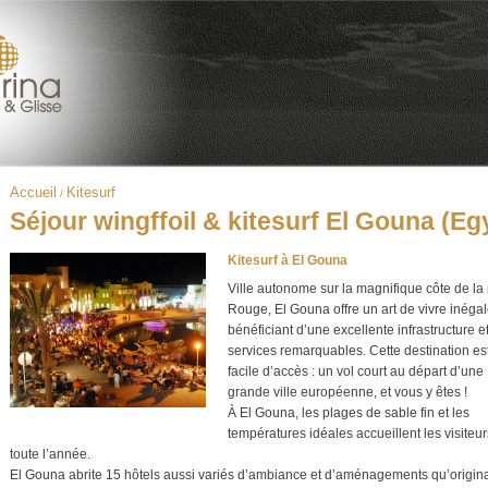
Accueil
Kitesurf
/
Séjour wingffoil & kitesurf El Gouna (Eg
Kitesurf à El Gouna
Ville autonome sur la magnifique côte de la
Rouge, El Gouna offre un art de vivre inégal
bénéficiant d’une excellente infrastructure e
services remarquables. Cette destination es
facile d’accès : un vol court au départ d’une
grande ville européenne, et vous y êtes !
À El Gouna, les plages de sable fin et les
températures idéales accueillent les visiteur
toute l’année.
El Gouna abrite 15 hôtels aussi variés d’ambiance et d’aménagements qu’origin