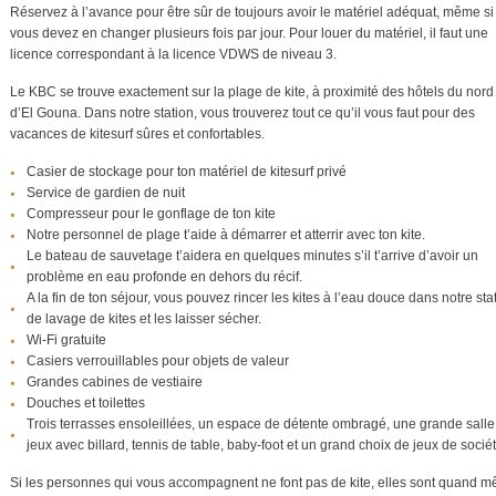
Réservez à l’avance pour être sûr de toujours avoir le matériel adéquat, même si
vous devez en changer plusieurs fois par jour. Pour louer du matériel, il faut une
licence correspondant à la licence VDWS de niveau 3.
Le KBC se trouve exactement sur la plage de kite, à proximité des hôtels du nord
d’El Gouna. Dans notre station, vous trouverez tout ce qu’il vous faut pour des
vacances de kitesurf sûres et confortables.
Casier de stockage pour ton matériel de kitesurf privé
Service de gardien de nuit
Compresseur pour le gonflage de ton kite
Notre personnel de plage t’aide à démarrer et atterrir avec ton kite.
Le bateau de sauvetage t’aidera en quelques minutes s’il t’arrive d’avoir un
problème en eau profonde en dehors du récif.
A la fin de ton séjour, vous pouvez rincer les kites à l’eau douce dans notre sta
de lavage de kites et les laisser sécher.
Wi-Fi gratuite
Casiers verrouillables pour objets de valeur
Grandes cabines de vestiaire
Douches et toilettes
Trois terrasses ensoleillées, un espace de détente ombragé, une grande salle
jeux avec billard, tennis de table, baby-foot et un grand choix de jeux de sociét
Si les personnes qui vous accompagnent ne font pas de kite, elles sont quand 