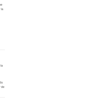
ue
 la
 la
 du
r de