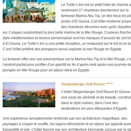
Le Turtle’s Inn est un petit hôtel de charme 
seulement 27 chambres directement sur la
fameuse Marina Abu Tig, un des lieux les pl
prisés d’El Gouna. Cet hôtel moderne prop
des chambres décorées avec goût, répartie
sur 2 étages surplombant la plus belle marina de la Mer Rouge. Couleurs fraiche
style méditerranéen et service personnalisé sont les marques d’accueil de cet hô
à El Gouna. Le Turtle’s Inn a une petite réception, un restaurant sur le toit et un ba
C’est l’hôtel préféré des plongeurs venus explorer la mer Rouge en Egypte.
La terrasse offre une vue panoramique sur la Marina Abu Tig et la Mer Rouge, c’
l’endroit parfait pour profiter d’un apéritif en fin d’après-midi après une journée d
plongée en Mer Rouge pour un séjour idéal en Egypte.
Steigenberger Golf Resort *****
L’hôtel Steigenberger Golf Resort El Gouna 
une oasis de sérénité et de beauté, construi
dans le style nubien, dans l’une des
destinations les plus attrayantes d’Egypte.
Une expérience sensationnelle renforcée par son architecture magnifique, des
paysages à couper le souffle, les lagons étincelants et un séjour qui apporte pur
tranquillité et joie. L’hôtel fascine par son architecture étonnante conçue par la st