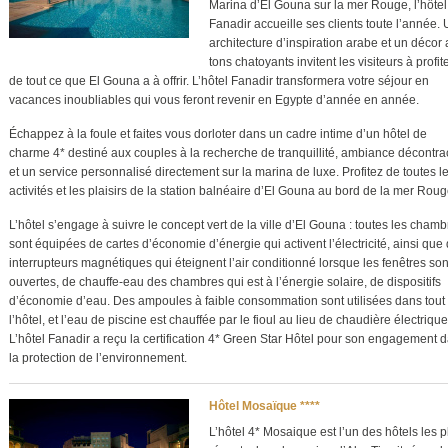
Marina d’El Gouna sur la mer Rouge, l’hôtel
Fanadir accueille ses clients toute l’année.
architecture d’inspiration arabe et un décor
tons chatoyants invitent les visiteurs à profit
de tout ce que El Gouna a à offrir. L’hôtel Fanadir transformera votre séjour en
vacances inoubliables qui vous feront revenir en Egypte d’année en année.
Échappez à la foule et faites vous dorloter dans un cadre intime d’un hôtel de
charme 4* destiné aux couples à la recherche de tranquillité, ambiance décontra
et un service personnalisé directement sur la marina de luxe. Profitez de toutes l
activités et les plaisirs de la station balnéaire d’El Gouna au bord de la mer Roug
L’hôtel s’engage à suivre le concept vert de la ville d’El Gouna : toutes les cham
sont équipées de cartes d’économie d’énergie qui activent l’électricité, ainsi que
interrupteurs magnétiques qui éteignent l’air conditionné lorsque les fenêtres son
ouvertes, de chauffe-eau des chambres qui est à l’énergie solaire, de dispositifs
d’économie d’eau. Des ampoules à faible consommation sont utilisées dans tout
l’hôtel, et l’eau de piscine est chauffée par le fioul au lieu de chaudière électrique
L’hôtel Fanadir a reçu la certification 4* Green Star Hôtel pour son engagement 
la protection de l’environnement.
Hôtel Mosaïque ****
L’hôtel 4* Mosaique est l’un des hôtels les p